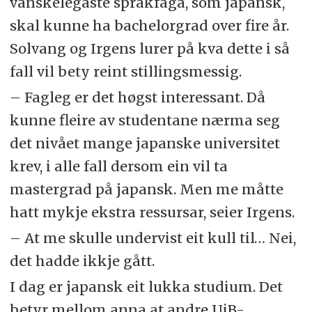
vanskelegaste språkfaga, som japansk,
skal kunne ha bachelorgrad over fire år.
Solvang og Irgens lurer på kva dette i så
fall vil bety reint stillingsmessig.
– Fagleg er det høgst interessant. Då
kunne fleire av studentane nærma seg
det nivået mange japanske universitet
krev, i alle fall dersom ein vil ta
mastergrad på japansk. Men me måtte
hatt mykje ekstra ressursar, seier Irgens.
– At me skulle undervist eit kull til… Nei,
det hadde ikkje gått.
I dag er japansk eit lukka studium. Det
betyr mellom anna at andre UiB-