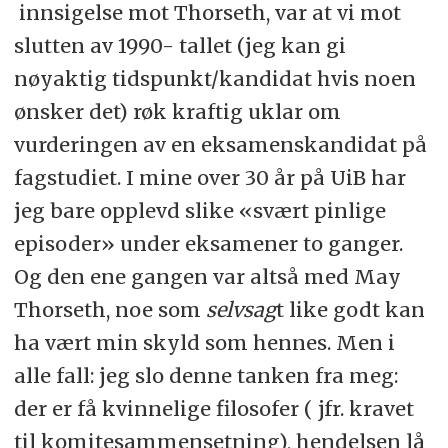
innsigelse mot Thorseth, var at vi mot
slutten av 1990- tallet (jeg kan gi
nøyaktig tidspunkt/kandidat hvis noen
ønsker det) røk kraftig uklar om
vurderingen av en eksamenskandidat på
fagstudiet. I mine over 30 år på UiB har
jeg bare opplevd slike «svært pinlige
episoder» under eksamener to ganger.
Og den ene gangen var altså med May
Thorseth, noe som
selvsag
t like godt kan
ha vært min skyld som hennes. Men i
alle fall: jeg slo denne tanken fra meg:
der er få kvinnelige filosofer ( jfr. kravet
til komitesammensetning), hendelsen lå