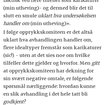
faktisk ved flere tilfeller som
karikaturer
(min utheving)- og dermed blir det til
slutt en smule
uklart
hva undersøkelsen
handler om
(min utheving)».
I følge opprykkskomiteen er det altså
uklart hva avhandlingen handler om,
flere idealtyper fremstår som karikaturer
(sic!) - uten at det sies noe om hvilke
tilfeller dette gjelder og hvorfor. Men
gitt
at opprykkskomiteen har dekning for
sin svært negative omtale, er følgende
spørsmål nærliggende: hvordan kunne
en slik avhandling i det hele tatt bli
godkjent
?