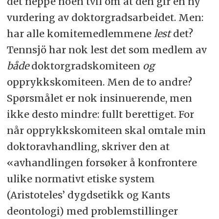
det neppe noen tvil om at den gir en ny
vurdering av doktorgradsarbeidet. Men:
har alle komitemedlemmene
lest
det?
Tennsjö har nok lest det som medlem av
både
doktorgradskomiteen
og
opprykkskomiteen. Men de to andre?
Spørsmålet er nok insinuerende, men
ikke desto mindre: fullt berettiget. For
når opprykkskomiteen skal omtale min
doktoravhandling, skriver den at
«avhandlingen forsøker å konfrontere
ulike normativt etiske system
(Aristoteles’ dygdsetikk og Kants
deontologi) med problemstillinger