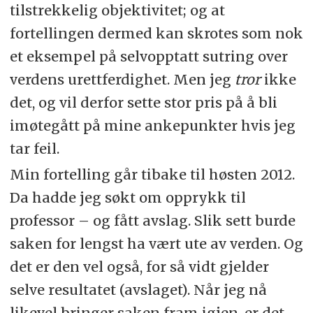
tilstrekkelig objektivitet; og at
fortellingen dermed kan skrotes som nok
et eksempel på selvopptatt sutring over
verdens urettferdighet. Men jeg
tror
ikke
det, og vil derfor sette stor pris på å bli
imøtegått på mine ankepunkter hvis jeg
tar feil.
Min fortelling går tibake til høsten 2012.
Da hadde jeg søkt om opprykk til
professor – og fått avslag. Slik sett burde
saken for lengst ha vært ute av verden. Og
det er den vel også, for så vidt gjelder
selve resultatet (avslaget). Når jeg nå
likevel bringer saken fram igjen, er det