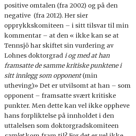
positive omtalen (fra 2002) og på den
negative (fra 2012). Her sier
opprykkskomiteen – i sitt tilsvar til min
kommentar – at den « ikke kan se at
Tennsjö har skiftet sin vurdering av
Lohnes doktorgrad
i og med at han
framsatte de samme kritiske punktene i
sitt innlegg som opponent
(min
utheving)» Det er utvilsomt at han – som
opponent – framsatte svært kritiske
punkter. Men dette kan vel ikke oppheve
hans forpliktelse på innholdet i den
uttalelsen som doktorgradskomiteen
samlet
kom fram til? For det er vel ikke