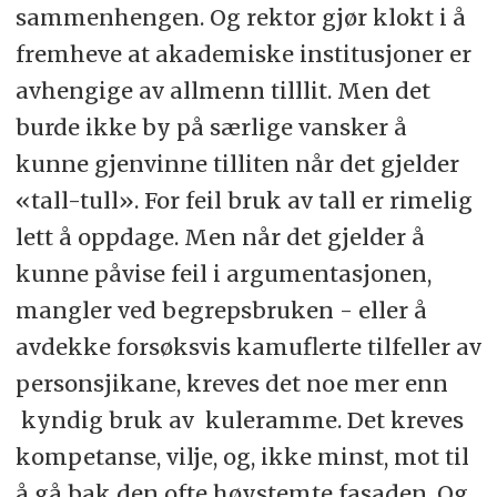
sammenhengen. Og rektor gjør klokt i å
fremheve at akademiske institusjoner er
avhengige av allmenn tilllit. Men det
burde ikke by på særlige vansker å
kunne gjenvinne tilliten når det gjelder
«tall-tull». For feil bruk av tall er rimelig
lett å oppdage. Men når det gjelder å
kunne påvise feil i argumentasjonen,
mangler ved begrepsbruken - eller å
avdekke forsøksvis kamuflerte tilfeller av
personsjikane, kreves det noe mer enn
kyndig bruk av kuleramme. Det kreves
kompetanse, vilje, og, ikke minst, mot til
å gå bak den ofte høystemte fasaden. Og