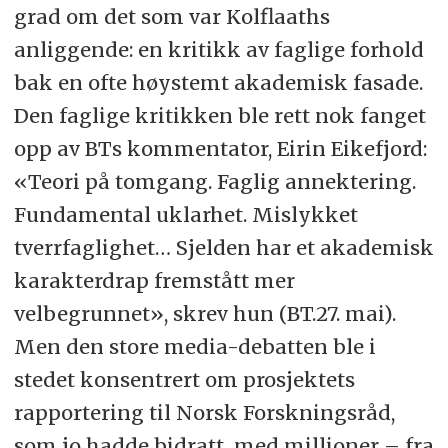
grad om det som var Kolflaaths
anliggende: en kritikk av faglige forhold
bak en ofte høystemt akademisk fasade.
Den faglige kritikken ble rett nok fanget
opp av
BT
s kommentator, Eirin Eikefjord:
«Teori på tomgang. Faglig annektering.
Fundamental uklarhet. Mislykket
tverrfaglighet… Sjelden har et akademisk
karakterdrap fremstått mer
velbegrunnet», skrev hun (
BT
.27. mai).
Men den store media-debatten ble i
stedet konsentrert om prosjektets
rapportering til Norsk Forskningsråd,
som jo hadde bidratt med millioner – fra