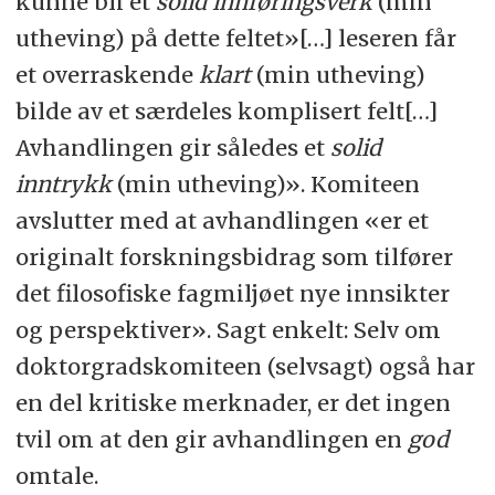
kunne bli et
solid
innføringsverk
(min
utheving) på dette feltet»[…] leseren får
et overraskende
klart
(min utheving)
bilde av et særdeles komplisert felt[…]
Avhandlingen gir således et
solid
inntrykk
(min utheving)». Komiteen
avslutter med at avhandlingen «er et
originalt forskningsbidrag som tilfører
det filosofiske fagmiljøet nye innsikter
og perspektiver». Sagt enkelt: Selv om
doktorgradskomiteen (selvsagt) også har
en del kritiske merknader, er det ingen
tvil om at den gir avhandlingen en
god
omtale.