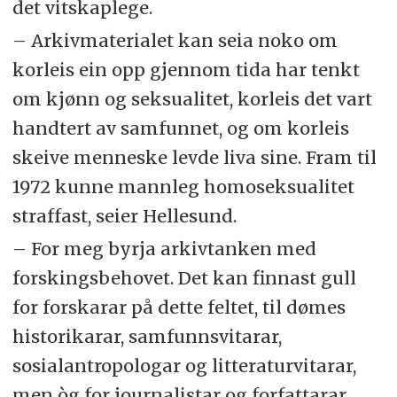
det vitskaplege.
– Arkivmaterialet kan seia noko om
korleis ein opp gjennom tida har tenkt
om kjønn og seksualitet, korleis det vart
handtert av samfunnet, og om korleis
skeive menneske levde liva sine. Fram til
1972 kunne mannleg homoseksualitet
straffast, seier Hellesund.
– For meg byrja arkivtanken med
forskingsbehovet. Det kan finnast gull
for forskarar på dette feltet, til dømes
historikarar, samfunnsvitarar,
sosialantropologar og litteraturvitarar,
men òg for journalistar og forfattarar.