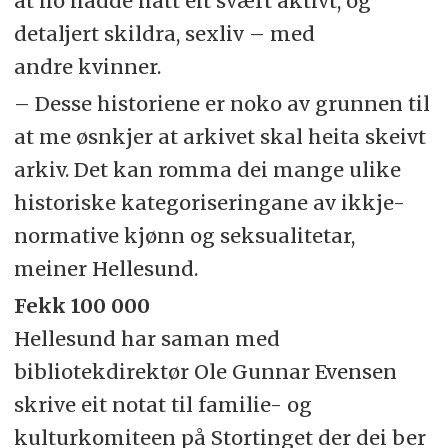
at ho hadde hatt eit svært aktivt, og
detaljert skildra, sexliv – med
andre kvinner.
– Desse historiene er noko av grunnen til
at me øsnkjer at arkivet skal heita skeivt
arkiv. Det kan romma dei mange ulike
historiske kategoriseringane av ikkje-
normative kjønn og seksualitetar,
meiner Hellesund.
Fekk 100 000
Hellesund har saman med
bibliotekdirektør Ole Gunnar Evensen
skrive eit notat til familie- og
kulturkomiteen på Stortinget der dei ber