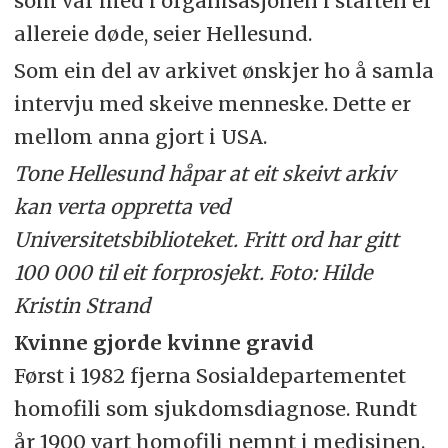
som var med i organisasjonen i starten er
allereie døde, seier Hellesund.
Som ein del av arkivet ønskjer ho å samla
intervju med skeive menneske. Dette er
mellom anna gjort i
USA
.
Tone Hellesund håpar at eit skeivt arkiv
kan verta oppretta ved
Universitetsbiblioteket. Fritt ord har gitt
100 000 til eit forprosjekt. Foto: Hilde
Kristin Strand
Kvinne gjorde kvinne gravid
Først i 1982 fjerna Sosialdepartementet
homofili som sjukdomsdiagnose. Rundt
år 1900 vart homofili nemnt i medisinen.