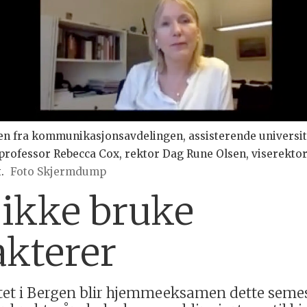
sen fra kommunikasjonsavdelingen, assisterende universi
nprofessor Rebecca Cox, rektor Dag Rune Olsen, viserekt
.
Foto Skjermdump
 ikke bruke
akterer
tet i Bergen blir hjemmeeksamen dette semes