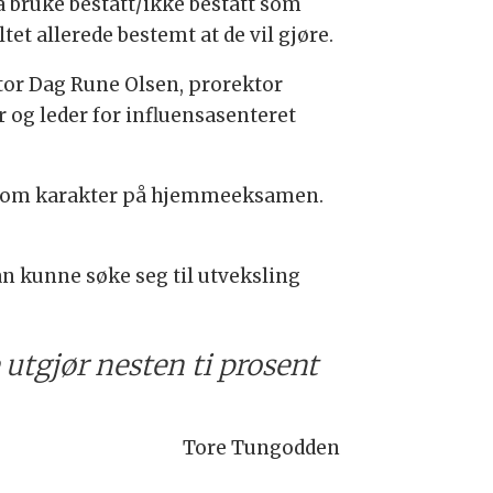
 å bruke bestått/ikke bestått som
t allerede bestemt at de vil gjøre.
tor Dag Rune Olsen, prorektor
og leder for influensasenteret
ått som karakter på hjemmeeksamen.
n kunne søke seg til utveksling
utgjør nesten ti prosent
Tore Tungodden