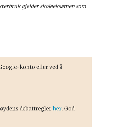
rakterbruk gjelder skoleeksamen som
oogle-konto eller ved å
 Høydens debattregler
her
. God