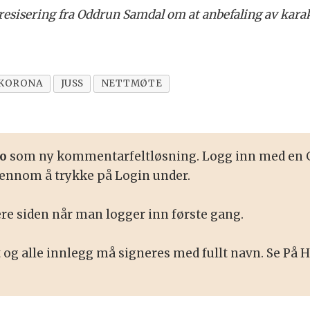
 presisering fra Oddrun Samdal om at anbefaling av ka
KORONA
JUSS
NETTMØTE
o
som ny kommentarfeltløsning. Logg inn med en G
nnom å trykke på Login under.
re siden når man logger inn første gang.
t og alle innlegg må signeres med fullt navn. Se På