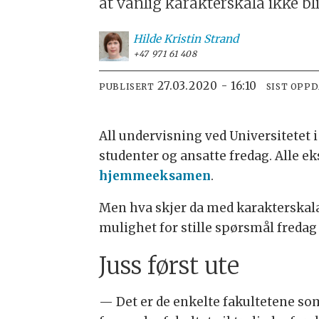
at vanlig karakterskala ikke b
Hilde Kristin
Strand
+47 971 61 408
27.03.2020 - 16:10
PUBLISERT
SIST OPP
All undervisning ved Universitetet i
studenter og ansatte fredag. Alle e
hjemmeeksamen
.
Men hva skjer da med karakterskal
mulighet for stille spørsmål fredag
Juss først ute
— Det er de enkelte fakultetene so