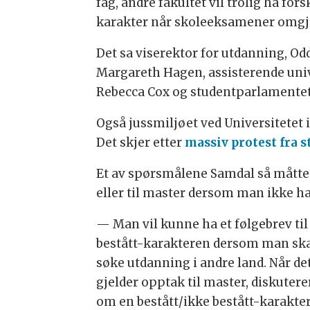
fag, andre fakultet vil trolig ha fo
karakter når skoleeksamener omgjøre
Det sa viserektor for utdanning, O
Margareth Hagen, assisterende univ
Rebecca Cox og studentparlamentets
Også jussmiljøet ved Universitetet
Det skjer etter
massiv protest fra 
Et av spørsmålene Samdal så måtte 
eller til master dersom man ikke h
— Man vil kunne ha et følgebrev til
bestått-karakteren dersom man sk
søke utdanning i andre land. Når de
gjelder opptak til master, diskutere
om en bestått/ikke bestått-karakte