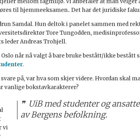
rskjeller mellom fagmiljø. Vi anbefaler at man velger
s til hjemmeeksamen.. Det har det juridiske fakulte
ddrun Samdal. Hun deltok i panelet sammen med rek
ersitetsdirektør Tore Tungodden, medisinprofessor 
 leder Andreas Trohjell.
 i Oslo når nå valgt å bare bruke bestått/ikke best
studenter
.
svare på, var hva som skjer videre. Hvordan skal ma
ar vanlige bokstavkarakterer?
UiB med studenter og ansatte 
al
av Bergens befolkning.
t
r vi
r