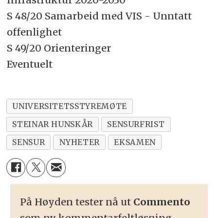
S 48/20 Samarbeid med VIS - Unntatt
offenlighet
S 49/20 Orienteringer
Eventuelt
UNIVERSITETSSTYREMØTE
STEINAR HUNSKÅR
SENSURFRIST
SENSUR
NYHETER
EKSAMEN
På Høyden tester nå ut
Commento
som ny kommentarfeltløsning.