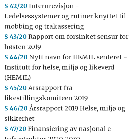
S 42/20
Internrevisjon -
Ledelsessystemer og rutiner knyttet til
mobbing og trakassering
S 43/20
Rapport om forsinket sensur for
høsten 2019
S 44/20
Nytt navn for HEMIL senteret -
Institutt for helse, miljø og likeverd
(HEMIL)
S 45/20
Årsrapport fra
likestillingskomiteen 2019
S 46/20
Årsrapport 2019 Helse, miljø og
sikkerhet
S 47/20
Finansiering av nasjonal e-
Infrastruktur 2020-2030