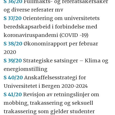
S 36/20
Fullmakts- og referatsakersaker
og diverse referater mv
S 37/20
Orientering om universitetets
beredskapsarbeid i forbindelse med
koronaviruspandemi (COVID -19)
S 38/20
Økonomirapport per februar
2020
S 39/20
Strategiske satsinger – Klima og
energiomstilling
S 40/20
Anskaffelsesstrategi for
Universitetet i Bergen 2020-2024
S 41/20
Revisjon av retningslinjer om
mobbing, trakassering og seksuell
trakassering som gjelder studenter