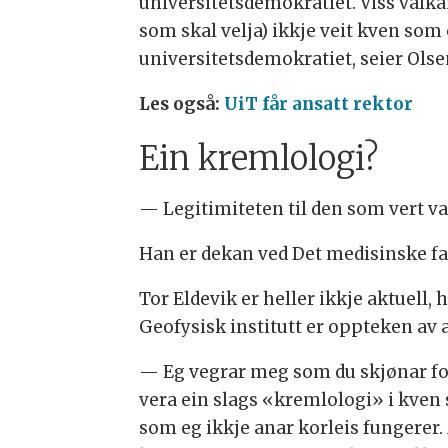
universitetsdemokratiet. Viss valkam
som skal velja) ikkje veit kven som er
universitetsdemokratiet, seier Olse
Les også:
UiT får ansatt rektor
Ein kremlologi?
— Legitimiteten til den som vert va
Han er dekan ved Det medisinske fak
Tor Eldevik er heller ikkje aktuell, 
Geofysisk institutt er oppteken av at
— Eg vegrar meg som du skjønar for
vera ein slags «kremlologi» i kve
som eg ikkje anar korleis fungerer. 