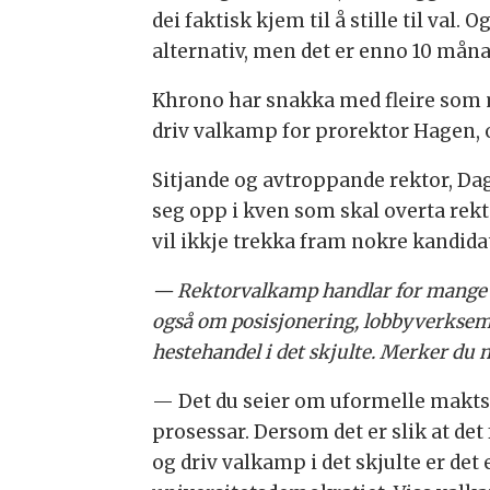
dei faktisk kjem til å stille til val.
alternativ, men det er enno 10 månade
Khrono har snakka med fleire som m
driv valkamp for prorektor Hagen, og
Sitjande og avtroppande rektor, Da
seg opp i kven som skal overta rekt
vil ikkje trekka fram nokre kandida
— Rektorvalkamp handlar for mange o
også om posisjonering, lobbyverksem
hestehandel i det skjulte. Merker du 
— Det du seier om uformelle maktst
prosessar. Dersom det er slik at det
og driv valkamp i det skjulte er det