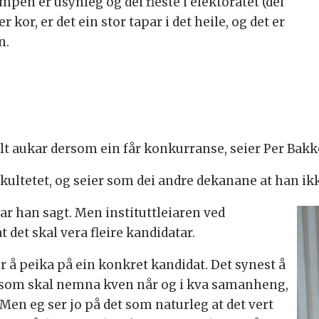
pen er usynleg og dei fleste i elektoratet (dei
 kor, er det ein stor tapar i det heile, og det er
n.
lt aukar dersom ein får konkurranse, seier Per Bakk
ultetet, og seier som dei andre dekanane at han ikk
har han sagt. Men instituttleiaren ved
 det skal vera fleire kandidatar.
 å peika på ein konkret kandidat. Det synest å
n som skal nemna kven når og i kva samanheng,
Men eg ser jo på det som naturleg at det vert