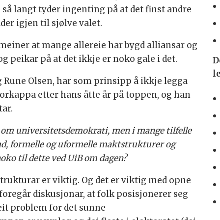
 Og så langt tyder ingenting på at det finst andre
r igjen til sjølve valet.
einer at mange allereie har bygd alliansar og
 peikar på at det ikkje er noko gale i det.
D
l
g Rune Olsen, har som prinsipp å ikkje legga
orkappa etter hans åtte år på toppen, og han
tar.
m universitetsdemokrati, men i mange tilfelle
d, formelle og uformelle maktstrukturer og
noko til dette ved UiB om dagen?
rukturar er viktig. Og det er viktig med opne
 foregår diskusjonar, at folk posisjonerer seg
 eit problem for det sunne