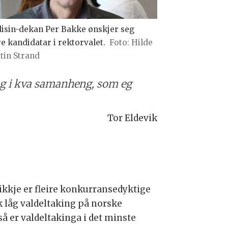
isin-dekan Per Bakke ønskjer seg
re kandidatar i rektorvalet.
Foto: Hilde
tin Strand
og i kva samanheng, som eg
Tor Eldevik
 ikkje er fleire konkurransedyktige
sk låg valdeltaking på norske
, så er valdeltakinga i det minste