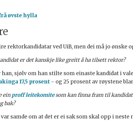
rå øvste hylla
re
e rektorkandidatar ved UiB, men dei må jo ønske og vi
andidat er det kanskje like greitt å ha tilsett rektor?
r han, sjølv om han stilte som einaste kandidat i val
takinga 17,5 prosent
- og 25 prosent av røystene bla
e ein
proff leitekomite
som kan finna fram til kandidat
eg bak?
 var samde om at det er ei sak som skal opp i neste 