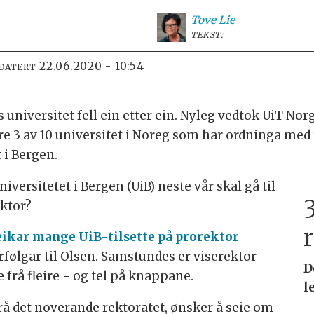
Tove
Lie
TEKST:
22.06.2020 - 10:54
PDATERT
 universitet fell ein etter ein. Nyleg vedtok UiT Nor
rre 3 av 10 universitet i Noreg som har ordninga med 
 i Bergen.
iversitetet i Bergen (UiB) neste vår skal gå til
3
ektor?
eikar mange UiB-tilsette på prorektor
rfølgar til Olsen. Samstundes er viserektor
D
frå fleire - og tel på knappane.
l
rå det noverande rektoratet, ønsker å seie om