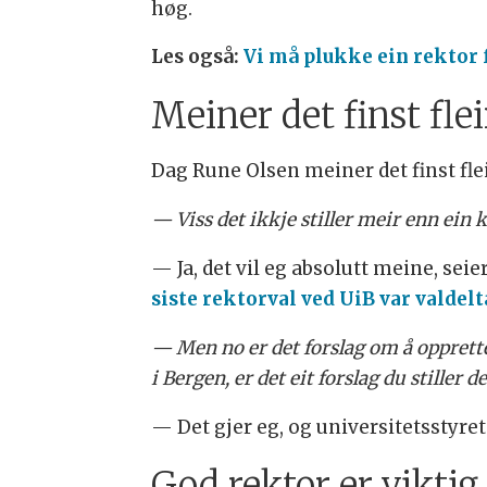
høg.
Les også:
Vi må plukke ein rektor f
Meiner det finst flei
Dag Rune Olsen meiner det finst fleir
— Viss det ikkje stiller meir enn ein k
— Ja, det vil eg absolutt meine, seie
siste rektorval ved UiB var valdel
— Men no er det forslag om å opprett
i Bergen, er det eit forslag du stiller d
— Det gjer eg, og universitetsstyret
God rektor er viktig