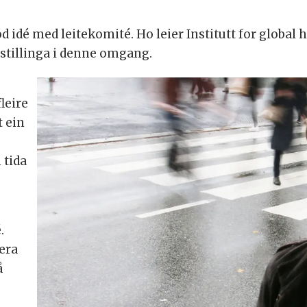
od idé med leitekomité. Ho leier Institutt for globa
orstillinga i denne omgang.
leire
t ein
 tida
.
era
å