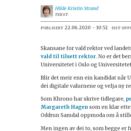
Hilde Kristin
Strand
TEKST:
22.06.2020 - 10:52
PUBLISERT
SIST OP
Skansane for vald rektor ved landets
vald til tilsett rektor
. No er det be
Universitetet i Oslo og Universitetet
Blir det meir enn ein kandidat når Un
dei digitale valurnene og velja ny r
Som Khrono har skrive tidlegare,
p
Margareth Hagen
som en klar ette
Oddrun Samdal oppmoda om å stille 
Men ingen av dei to, som begge er f