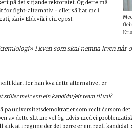
sert på det sitjande rektoratet. Og dette må
 for fight-alternativ - eller så har me i
Med
ti, skriv Eldevik i ein epost.
flei
Kris
 «kremlologi» i kven som skal nemna kven når 
heilt klart for han kva dette alternativet er.
t stiller meir enn ein kandidat/eit team til val?
sjå på universitetsdemokratiet som reelt dersom det
oppen av dette slit me vel òg tidvis med ei problemati
all slik at i regime der det berre er ein reell kandidat