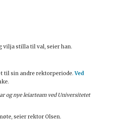
lja stilla til val, seier han.
et til sin andre rektorperiode.
Ved
nke.
ar og nye leiarteam ved Universitetet
møte, seier rektor Olsen.