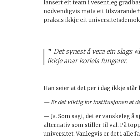
lansert eit team i vesentleg grad ba
nødvendigvis møta eit tilsvarande fit
praksis ikkje eit universitetsdemokra
Det synest å vera ein slags
ikkje anar korleis fungerer.
Han seier at det per i dag ikkje står 
— Er det viktig for institusjonen at de
— Ja. Som sagt, det er vanskeleg å 
alternativ som stiller til val. På t
universitet. Vanlegvis er det i alle f